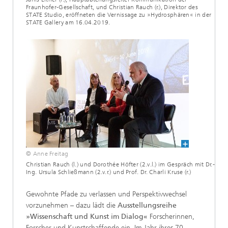
Fraunhofer-Gesellschaft, und Christian Rauch (r.), Direktor des
STATE Studio, eröffneten die Vernissage zu »Hydrosphären« in der
STATE Gallery am 16.04.2019.
© Anne Freitag
Christian Rauch (l.) und Dorothée Höfter (2.v.l.) im Gespräch mit Dr.-
Ing. Ursula Schließmann (2.v.r.) und Prof. Dr. Charli Kruse (r.)
Gewohnte Pfade zu verlassen und Perspektivwechsel
vorzunehmen – dazu lädt die
Ausstellungsreihe
»Wissenschaft und Kunst im Dialog«
Forscherinnen,
Forscher und Kunstschaffende ein. Im Jahr ihres 70-