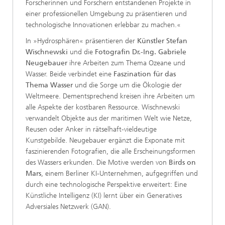
Forscherinnen und Forschern entstandenen Projekte in
einer professionellen Umgebung zu präsentieren und
technologische Innovationen erlebbar zu machen.«
In »Hydrosphären« präsentieren der
Künstler Stefan
Wischnewski
und die
Fotografin Dr.-Ing. Gabriele
Neugebauer
ihre Arbeiten zum Thema Ozeane und
Wasser. Beide verbindet eine
Faszination für das
Thema Wasser
und die Sorge um die Ökologie der
Weltmeere. Dementsprechend kreisen ihre Arbeiten um
alle Aspekte der kostbaren Ressource. Wischnewski
verwandelt Objekte aus der maritimen Welt wie Netze,
Reusen oder Anker in rätselhaft-vieldeutige
Kunstgebilde. Neugebauer ergänzt die Exponate mit
faszinierenden Fotografien, die alle Erscheinungsformen
des Wassers erkunden. Die Motive werden von
Birds on
Mars
, einem Berliner KI-Unternehmen, aufgegriffen und
durch eine technologische Perspektive erweitert: Eine
Künstliche Intelligenz (KI) lernt über ein Generatives
Adversiales Netzwerk (GAN).