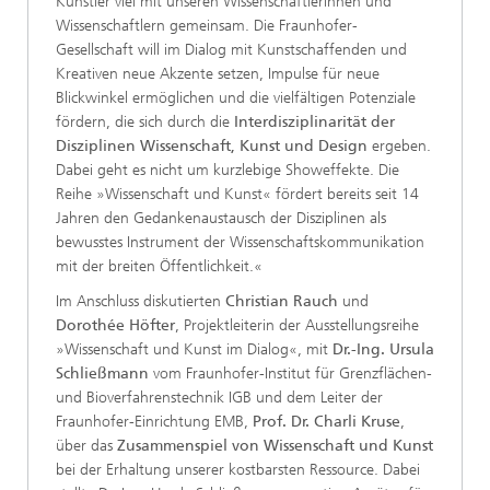
Künstler viel mit unseren Wissenschaftlerinnen und
Wissenschaftlern gemeinsam. Die Fraunhofer-
Gesellschaft will im Dialog mit Kunstschaffenden und
Kreativen neue Akzente setzen, Impulse für neue
Blickwinkel ermöglichen und die vielfältigen Potenziale
fördern, die sich durch die
Interdisziplinarität der
Disziplinen Wissenschaft, Kunst und Design
ergeben.
Dabei geht es nicht um kurzlebige Showeffekte. Die
Reihe »Wissenschaft und Kunst« fördert bereits seit 14
Jahren den Gedankenaustausch der Disziplinen als
bewusstes Instrument der Wissenschaftskommunikation
mit der breiten Öffentlichkeit.«
Im Anschluss diskutierten
Christian Rauch
und
Dorothée Höfter
, Projektleiterin der Ausstellungsreihe
»Wissenschaft und Kunst im Dialog«, mit
Dr.-Ing. Ursula
Schließmann
vom Fraunhofer-Institut für Grenzflächen-
und Bioverfahrenstechnik IGB und dem Leiter der
Fraunhofer-Einrichtung EMB,
Prof. Dr. Charli Kruse
,
über das
Zusammenspiel von Wissenschaft und Kunst
bei der Erhaltung unserer kostbarsten Ressource. Dabei