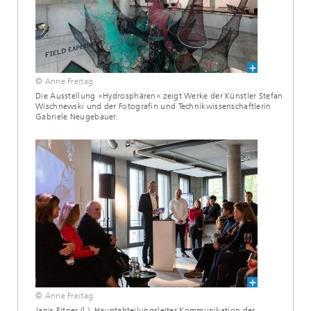
© Anne Freitag
Die Ausstellung »Hydrosphären« zeigt Werke der Künstler Stefan
Wischnewski und der Fotografin und Technikwissenschaftlerin
Gabriele Neugebauer.
© Anne Freitag
Janis Eitner (l.), Hauptabteilungsleiter Kommunikation der