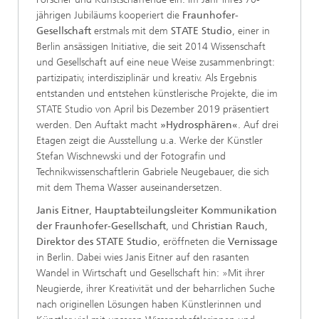
jährigen Jubiläums kooperiert die
Fraunhofer-
Gesellschaft
erstmals mit dem
STATE Studio
, einer in
Berlin ansässigen Initiative, die seit 2014 Wissenschaft
und Gesellschaft auf eine neue Weise zusammenbringt:
partizipativ, interdisziplinär und kreativ. Als Ergebnis
entstanden und entstehen künstlerische Projekte, die im
STATE Studio von April bis Dezember 2019 präsentiert
werden. Den Auftakt macht
»Hydrosphären«
. Auf drei
Etagen zeigt die Ausstellung u.a. Werke der Künstler
Stefan Wischnewski und der Fotografin und
Technikwissenschaftlerin Gabriele Neugebauer, die sich
mit dem Thema Wasser auseinandersetzen.
Janis Eitner
,
Hauptabteilungsleiter Kommunikation
der Fraunhofer-Gesellschaft
, und
Christian Rauch
,
Direktor des STATE Studio
, eröffneten die
Vernissage
in Berlin. Dabei wies Janis Eitner auf den rasanten
Wandel in Wirtschaft und Gesellschaft hin: »Mit ihrer
Neugierde, ihrer Kreativität und der beharrlichen Suche
nach originellen Lösungen haben Künstlerinnen und