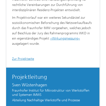
rechtliche Vereinbarungen zur Durchführung von
interdisziplinären Residenz-Projekten entwickelt.
Im Projektvorlauf war ein weiteres Sekundärziel zur
sozioökonomischen Beforschung des Netzwerkaufbaufs
durch das Fraunhofer IMW vorgesehen, welches jedoch
auf Beschluss der Jury des Rahmenprogramms WKD in
ein eigenständiges Projekt
»Wirkungsmessung«
ausgelagert wurde.
Zur Projektseite
Projektleitung
Sven Wüstenhagen
Fraunhofer Institut für Mikrostruktur von Werkstoffen
und Systemen IMWS
Abteilung Nachhaltige Werkstoffe und Prozesse