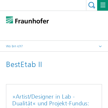
Wo bin ich?
Startseite
BestEtab II
Programme
Rahmenprogramm
»Artist/Designer in Lab -
Dualität« und Projekt-Fundus: