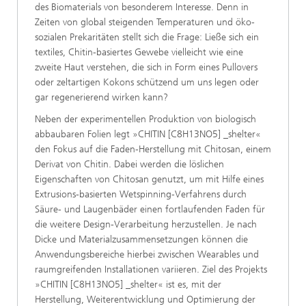
des Biomaterials von besonderem Interesse. Denn in
Zeiten von global steigenden Temperaturen und öko-
sozialen Prekaritäten stellt sich die Frage: Ließe sich ein
textiles, Chitin-basiertes Gewebe vielleicht wie eine
zweite Haut verstehen, die sich in Form eines Pullovers
oder zeltartigen Kokons schützend um uns legen oder
gar regenerierend wirken kann?
Neben der experimentellen Produktion von biologisch
abbaubaren Folien legt »CHITIN [C8H13NO5] _shelter«
den Fokus auf die Faden-Herstellung mit Chitosan, einem
Derivat von Chitin. Dabei werden die löslichen
Eigenschaften von Chitosan genutzt, um mit Hilfe eines
Extrusions-basierten Wetspinning-Verfahrens durch
Säure- und Laugenbäder einen fortlaufenden Faden für
die weitere Design-Verarbeitung herzustellen. Je nach
Dicke und Materialzusammensetzungen können die
Anwendungsbereiche hierbei zwischen Wearables und
raumgreifenden Installationen variieren. Ziel des Projekts
»CHITIN [C8H13NO5] _shelter« ist es, mit der
Herstellung, Weiterentwicklung und Optimierung der