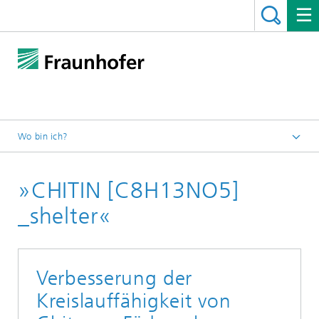
Wo bin ich?
Startseite
»CHITIN [C8H13NO5]
Programme
»Artist/Designer in Lab«
_shelter«
Verbesserung der
Kreislauffähigkeit von