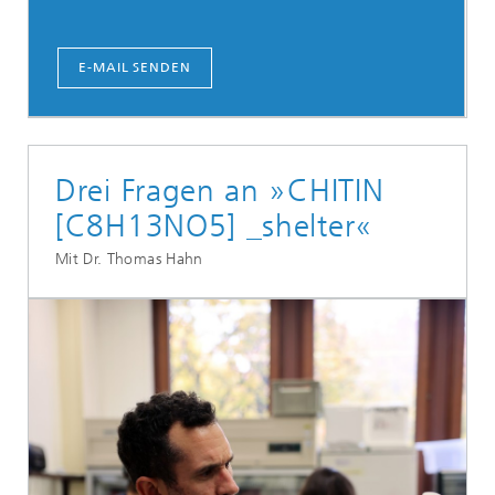
E-MAIL SENDEN
Drei Fragen an »CHITIN
[C8H13NO5] _shelter«
Mit Dr. Thomas Hahn