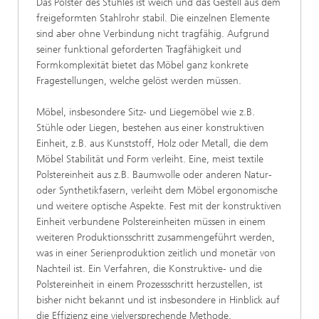
Das Polster des Stuhles ist weich und das Gestell aus dem
freigeformten Stahlrohr stabil. Die einzelnen Elemente
sind aber ohne Verbindung nicht tragfähig. Aufgrund
seiner funktional geforderten Tragfähigkeit und
Formkomplexität bietet das Möbel ganz konkrete
Fragestellungen, welche gelöst werden müssen.
Möbel, insbesondere Sitz- und Liegemöbel wie z.B.
Stühle oder Liegen, bestehen aus einer konstruktiven
Einheit, z.B. aus Kunststoff, Holz oder Metall, die dem
Möbel Stabilität und Form verleiht. Eine, meist textile
Polstereinheit aus z.B. Baumwolle oder anderen Natur-
oder Synthetikfasern, verleiht dem Möbel ergonomische
und weitere optische Aspekte. Fest mit der konstruktiven
Einheit verbundene Polstereinheiten müssen in einem
weiteren Produktionsschritt zusammengeführt werden,
was in einer Serienproduktion zeitlich und monetär von
Nachteil ist. Ein Verfahren, die Konstruktive- und die
Polstereinheit in einem Prozessschritt herzustellen, ist
bisher nicht bekannt und ist insbesondere in Hinblick auf
die Effizienz eine vielversprechende Methode.