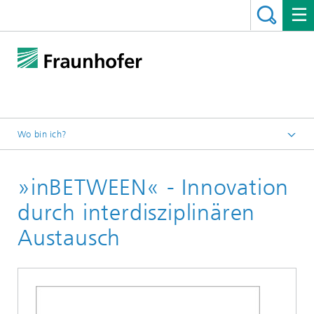
Wo bin ich?
Startseite
»inBETWEEN« - Innovation
Programme
»Artist/Designer in Lab«
durch interdisziplinären
Austausch