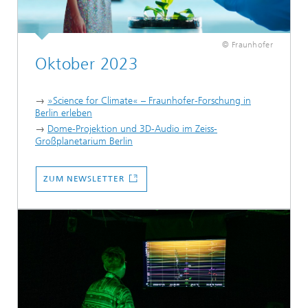
© Fraunhofer
Oktober 2023
→
»Science for Climate« – Fraunhofer-Forschung in
Berlin erleben
→
Dome-Projektion und 3D-Audio im Zeiss-
Großplanetarium Berlin
...
ZUM NEWSLETTER