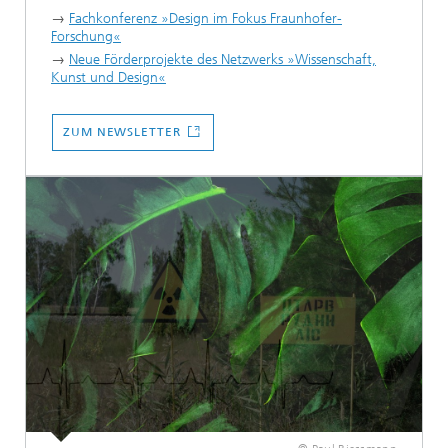
→
Fachkonferenz »Design im Fokus Fraunhofer-
Forschung«
→
Neue Förderprojekte des Netzwerks »Wissenschaft,
Kunst und Design«
...
ZUM NEWSLETTER