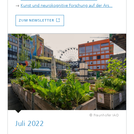
→
Kunst und neurokognitive Forschung auf der Ars...
ZUM NEWSLETTER
© Fraunhofer IAO
Juli 2022