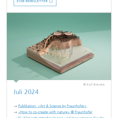
ZUM NEWSLETTER
© Rolf Brändle
Juli 2024
→
Publikation: »Art & Science by Fraunhofer«
→
»How to co-create with nature« @ Fraunhofer