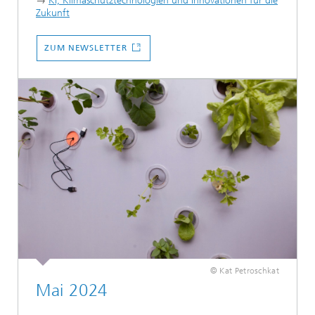
→
KI, Klimaschutztechnologien und Innovationen für die
Zukunft
...
ZUM NEWSLETTER
© Kat Petroschkat
Mai 2024