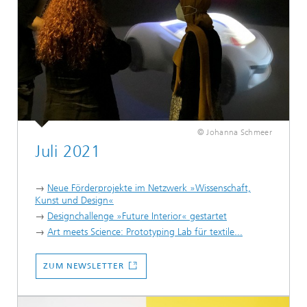
© Johanna Schmeer
Juli 2021
→
Neue Förderprojekte im Netzwerk »Wissenschaft,
Kunst und Design«
→
Designchallenge »Future Interior« gestartet
→
Art meets Science: Prototyping Lab für textile...
ZUM NEWSLETTER