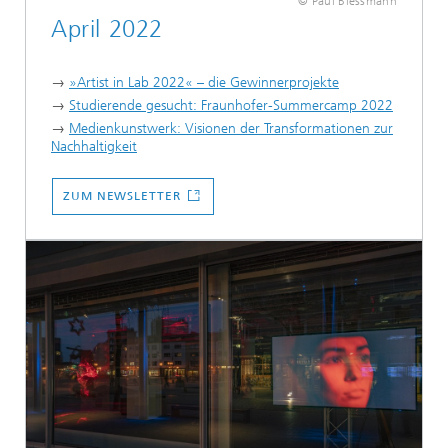
© Paul Biessmann
April 2022
→
»Artist in Lab 2022« – die Gewinnerprojekte
→
Studierende gesucht: Fraunhofer-Summercamp 2022
→
Medienkunstwerk: Visionen der Transformationen zur
Nachhaltigkeit
...
ZUM NEWSLETTER