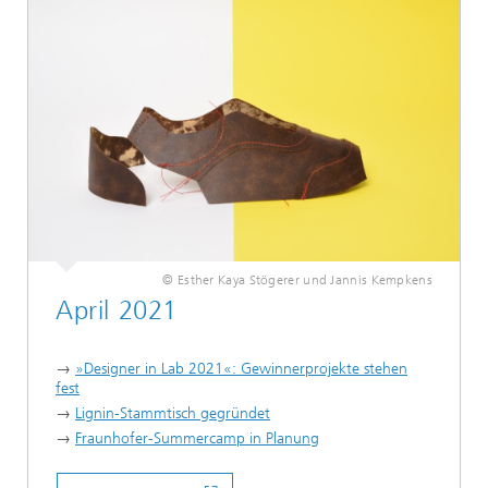
© Esther Kaya Stögerer und Jannis Kempkens
April 2021
→
»Designer in Lab 2021«: Gewinnerprojekte stehen
fest
→
Lignin-Stammtisch gegründet
→
Fraunhofer-Summercamp in Planung
...