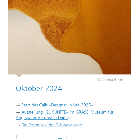
© Verena Brom
Oktober 2024
→
Start des Calls »Designer in Lab 2025«
→
Ausstellung »ZUKÜNFTE« im GRASSI Museum für
Angewandte Kunst in Leipzig
→
Die Potenziale der Schwarzlauge
...