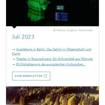
© Markus Jürgens / Fraunhofer
Juli 2023
→
Ausstellung in Berlin: Das Gehirn in Wissenschaft und
Kunst
→
Theater in Braunschweig: Ein Bühnenbild aus Pilzmyze
→
IIS-Digitalisierung des europäischen Kulturerbes...
ZUM NEWSLETTER