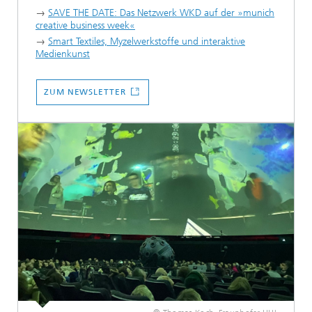
→
SAVE THE DATE: Das Netzwerk WKD auf der »munich
creative business week«
→
Smart Textiles, Myzelwerkstoffe und interaktive
Medienkunst
...
ZUM NEWSLETTER