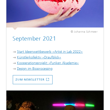
© Johanna Schmeer
September 2021
→
Start Ideenwettbewerb »Artist in Lab 2022«
→
Künstlerkollektiv »Draufblick«
→
Kooperationsprojekt »Funken Akademie«
→
Design im Bioprocessing
...
ZUM NEWSLETTER