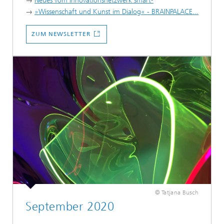
→
Neues vom Innovationsnetzwerk smart³
→
»Wissenschaft und Kunst im Dialog« - BRAINPALACE...
ZUM NEWSLETTER
© Tatjana Busch
September 2020