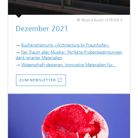
© Tatjana Busch /ATELIER E
Dezember 2021
→
Bucherscheinung »Architecture by Fraunhofer«
→
Der Traum aller Musiker: Perfekte Probenbedingungen
dank smarter Materialien
→
Wissenschaft designen: Innovative Materialien für...
ZUM NEWSLETTER