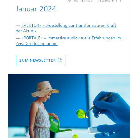
© Thomas Koch, Fraunhofer HHI
Januar 2024
→
»VEKTOR« – Ausstellung zur transformativen Kraft
der Akustik
→
»PORTALE« – Immersive audiovisuelle Erfahrungen im
Zeiss-Großplanetarium
...
ZUM NEWSLETTER